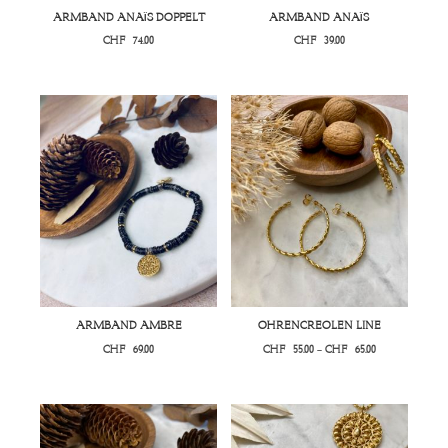
ARMBAND ANAÏS DOPPELT
ARMBAND ANAÏS
CHF
74.00
CHF
39.00
ARMBAND AMBRE
OHRENCREOLEN LINE
Preisspanne:
CHF
69.00
CHF
55.00
–
CHF
65.00
CHF55.00
bis
CHF65.00