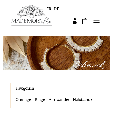
FR
DE
a


Schmuck
Kategorien
Ohrringe
Ringe
Armbander
Halsbander