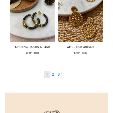
OHRENCREOLEN BRUNE
OHRRINGE ORIANE
CHF
82.00
CHF
89.00
1
2
3
→