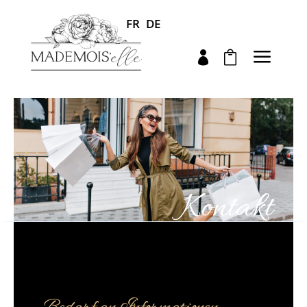
FR
DE
a


Kontakt