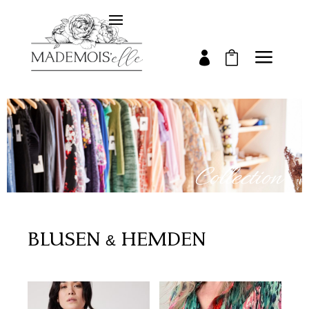
a


Collection
BLUSEN & HEMDEN