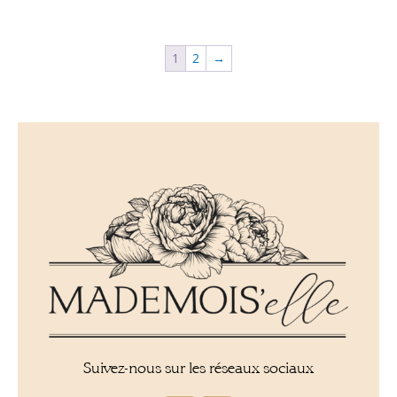
Preis
Preis
Preis
Preis
war:
ist:
war:
ist:
CHF54.00
CHF27.00.
CHF54.00
CHF16.20.
1
2
→
Suivez-nous sur les réseaux sociaux