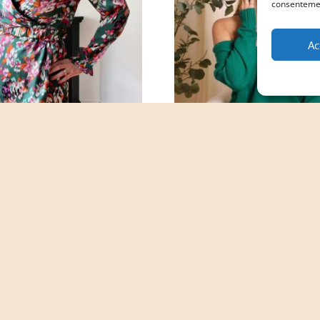
consentement
Ac
ROBE LÉANDRA
ROBE JUNNIE VERTE
CHF
65.00
CHF
65.00
1
2
3
4
…
7
8
9
→