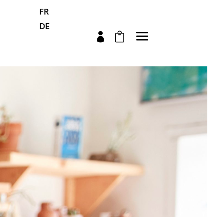
FR
DE
a

